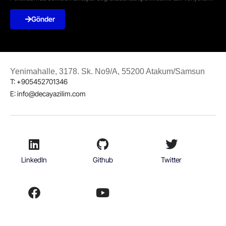
Gönder
Yenimahalle, 3178. Sk. No9/A, 55200 Atakum/Samsun
T: +905452701346
E: info@decayazilim.com
LinkedIn
Github
Twitter
Facebook
Youtube