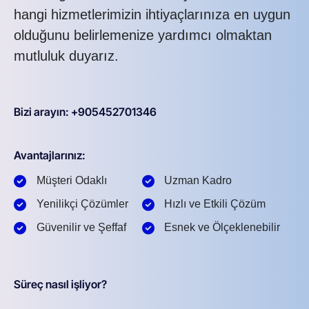
hangi hizmetlerimizin ihtiyaçlarınıza en uygun
olduğunu belirlemenize yardımcı olmaktan
mutluluk duyarız.
Bizi arayın: +905452701346
Avantajlarınız:
Müşteri Odaklı
Uzman Kadro
Yenilikçi Çözümler
Hızlı ve Etkili Çözüm
Güvenilir ve Şeffaf
Esnek ve Ölçeklenebilir
Süreç nasıl işliyor?