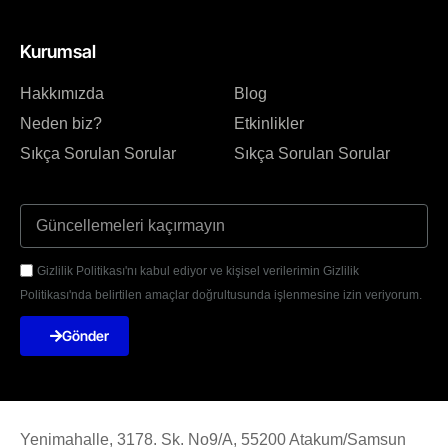
Kurumsal
Hakkımızda
Blog
Neden biz?
Etkinlikler
Sıkça Sorulan Sorular
Sıkça Sorulan Sorular
Gizlilik Politikası'nı kabul ediyor ve kişisel verilerimin Gizlilik
Politikası'nda belirtilen amaçlar doğrultusunda işlenmesine izin veriyorum.
Gönder
Yenimahalle, 3178. Sk. No9/A, 55200 Atakum/Samsun