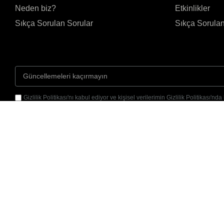
Neden biz?
Etkinlikler
Sıkça Sorulan Sorular
Sıkça Sorulan
Gizlilik Politikası'nı kabul ediyor ve kişisel verilerimin Gizlilik Politikası'nd
doğrultusunda işlenmesine izin veriyorum.
Gönder
Yenimahalle, 3178.
Sk. No9/A, 55200
Atakum/Samsun
© 2026