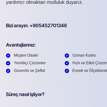
yardımcı olmaktan mutluluk duyarız.
Bizi arayın: +905452701346
Avantajlarınız:
Müşteri Odaklı
Uzman Kadro
Yenilikçi Çözümler
Hızlı ve Etkili Çözü
Güvenilir ve Şeffaf
Esnek ve Ölçekleneb
Süreç nasıl işliyor?