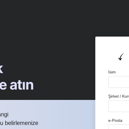
k
İsim
e atın
Şirket / Kur
angi
e-Posta
nu belirlemenize