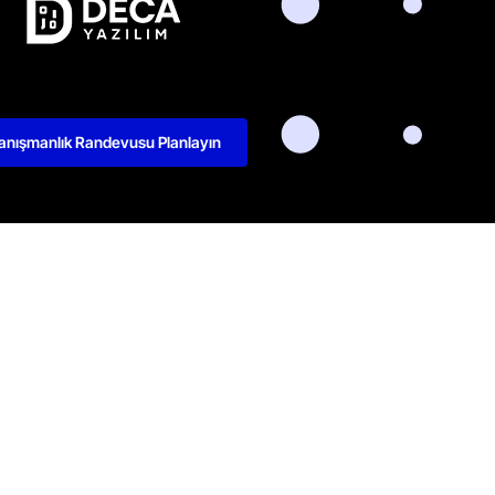
anışmanlık Randevusu Planlayın
kedIn
Github
Twitter
Facebook
Youtube
litikası