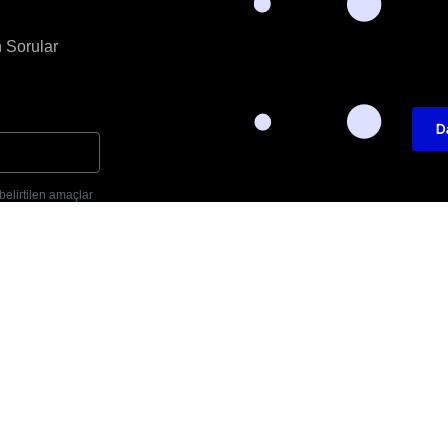
 Sorular
D
a belirtilen amaçlar
T: +905452701346
E: info@decayazilim.com
Lin
 Deca Yazılım. Tüm Hakları Saklıdır.
Şartlar ve Koşullar
Gizlilik Po