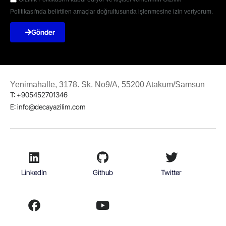
Politikası'nda belirtilen amaçlar doğrultusunda işlenmesine izin veriyorum.
Gönder
Yenimahalle, 3178. Sk. No9/A, 55200 Atakum/Samsun
T: +905452701346
E: info@decayazilim.com
LinkedIn
Github
Twitter
Facebook
Youtube