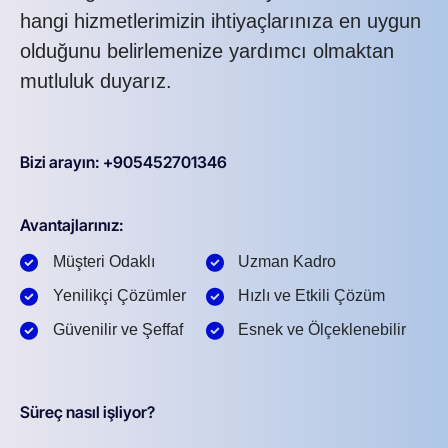
hangi hizmetlerimizin ihtiyaçlarınıza en uygun
olduğunu belirlemenize yardımcı olmaktan
mutluluk duyarız.
Bizi arayın: +905452701346
Avantajlarınız:
Müşteri Odaklı
Uzman Kadro
Yenilikçi Çözümler
Hızlı ve Etkili Çözüm
Güvenilir ve Şeffaf
Esnek ve Ölçeklenebilir
Süreç nasıl işliyor?