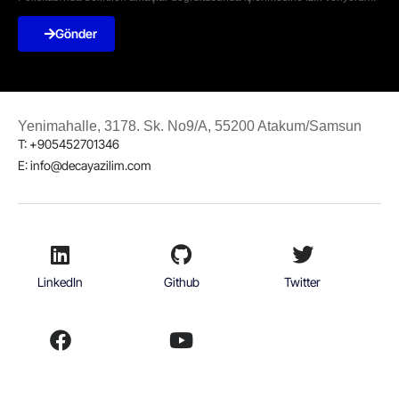
Gönder
Yenimahalle, 3178. Sk. No9/A, 55200 Atakum/Samsun
T: +905452701346
E: info@decayazilim.com
LinkedIn
Github
Twitter
Facebook
Youtube