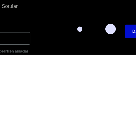
 Sorular
D
a belirtilen amaçlar
T: +905452701346
E: info@decayazilim.com
Lin
 Deca Yazılım. Tüm Hakları Saklıdır.
Şartlar ve Koşullar
Gizlilik Po