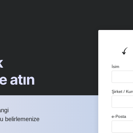
k
İsim
e atın
Şirket / Kur
angi
e-Posta
nu belirlemenize