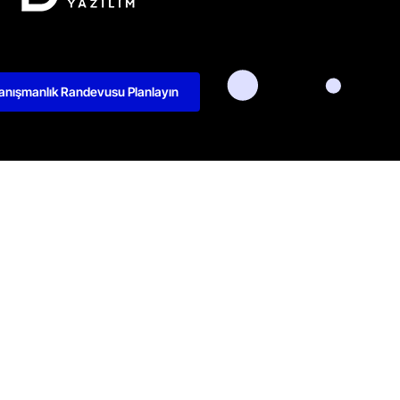
anışmanlık Randevusu Planlayın
kedIn
Github
Twitter
Facebook
Youtube
litikası