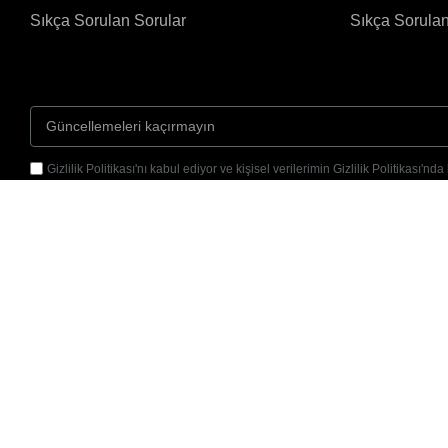
Sıkça Sorulan Sorular
Sıkça Sorulan
Gizlilik Politikası'nı kabul ediyor ve kişisel verilerimin Gizlilik Politikası'nd
doğrultusunda işlenmesine izin veriyorum.
Gönder
Yenimahalle, 3178.
Sk. No9/A, 55200
Atakum/Samsun
© 2026