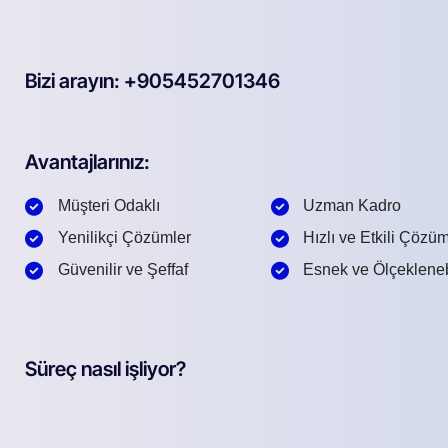
Bizi arayın: +905452701346
Avantajlarınız:
Müşteri Odaklı
Uzman Kadro
Yenilikçi Çözümler
Hızlı ve Etkili Çözü
Güvenilir ve Şeffaf
Esnek ve Ölçekleneb
Süreç nasıl işliyor?