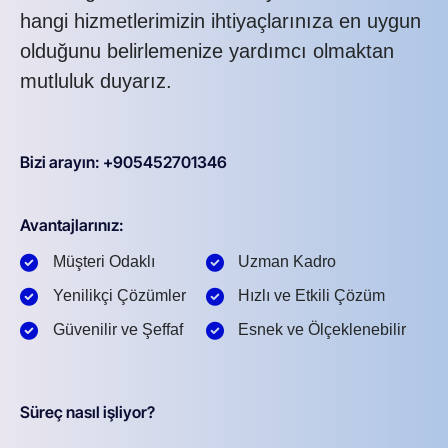
hangi hizmetlerimizin ihtiyaçlarınıza en uygun
olduğunu belirlemenize yardımcı olmaktan
mutluluk duyarız.
Bizi arayın: +905452701346
Avantajlarınız:
Müşteri Odaklı
Uzman Kadro
Yenilikçi Çözümler
Hızlı ve Etkili Çözüm
Güvenilir ve Şeffaf
Esnek ve Ölçeklenebilir
Süreç nasıl işliyor?