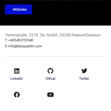
Gönder
Yenimahalle, 3178. Sk. No9/A, 55200 Atakum/Samsun
T: +905452701346
E: info@decayazilim.com
LinkedIn
Github
Twitter
Facebook
Youtube